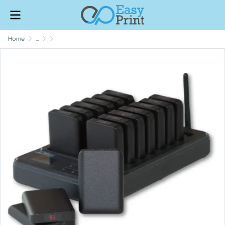
Home
...
เพจเจอร์ไร้สายสำหรับใช้เรียกคิวลูกค้า Digital Pager System
QS-3116 จำนวน 16 คิว