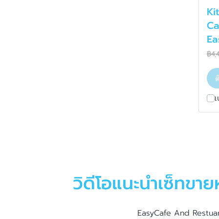
Ki
Ca
Ea
฿4,
ต
เ
วิดีโอแนะนำเซ็ทขา
EasyCafe And Restuar