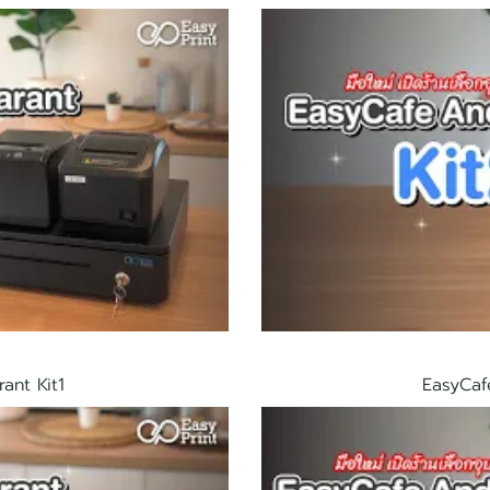
ant Kit1
EasyCaf