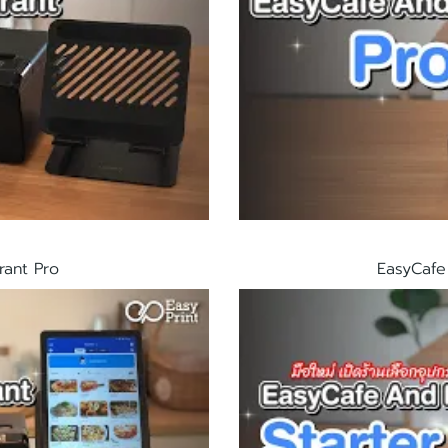
rant Pro
EasyCafe