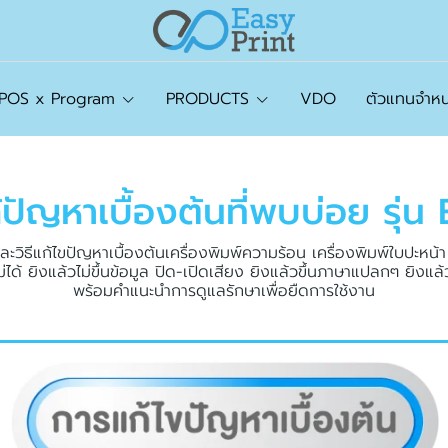
tPOS x Program
PRODUCTS
VDO
ตัวแทนจำหน
้
ปั
ญ
ห
า
เ
บื้
อ
ง
ต้
น
ที่
พ
บ
บ่
อ
ย
รุ่
น
วิธีแก้ไขปัญหาเบื้องต้นเครื่องพิมพ์ความร้อน เครื่องพิมพ์ใบปะหน้
ม่ได้ ยิงแล้วไม่ขึ้นข้อมูล ปิด-เปิดเสียง ยิงแล้วขึ้นภาษาแปลกๆ ยิงแล้
พร้อมคำแนะนำการดูแลรักษาเพื่อยืดการใช้งาน