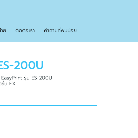
่าย
ติดต่อเรา
คำถามที่พบบ่อย
E
S
-
2
0
0
U
า EasyPrint รุ่น ES-200U
วขึ้น FX