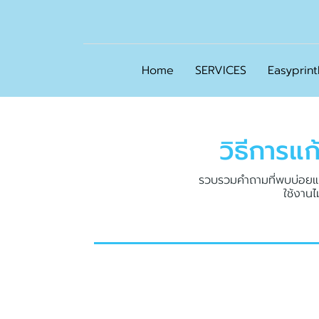
Home
SERVICES
Easyprin
วิ
ธี
ก
า
ร
แ
ก
รวบรวมคำถามที่พบบ่อยและ
ใช้งานไ