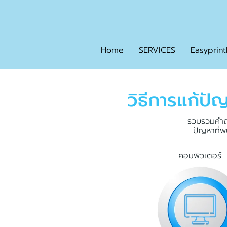
Home
SERVICES
Easyprin
วิ
ธี
ก
า
ร
แ
ก้
ปั
รวบรวมคำถา
ปัญหาที่พ
คอมพิวเตอร์