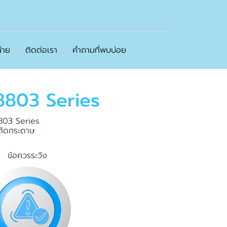
่าย
ติดต่อเรา
คำถามที่พบบ่อย
8
8
0
3
S
e
r
i
e
s
8803 Series
่ตัดกระดาษ
ข้อควรระวัง