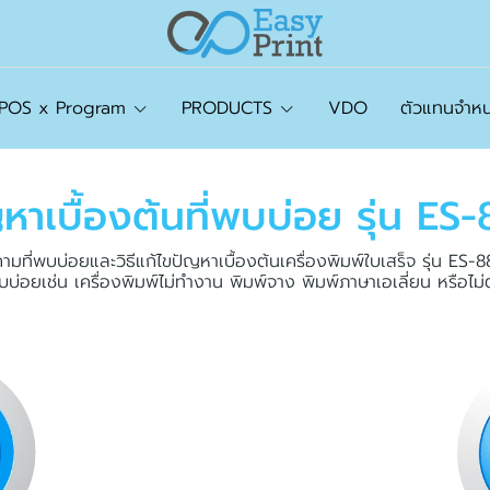
tPOS x Program
PRODUCTS
VDO
ตัวแทนจำหน
ญ
ห
า
เ
บื้
อ
ง
ต้
น
ที่
พ
บ
บ่
อ
ย
รุ่
น
E
S
-
มที่พบบ่อยและวิธีแก้ไขปัญหาเบื้องต้นเครื่องพิมพ์ใบเสร็จ รุ่น ES-
บบ่อยเช่น เครื่องพิมพ์ไม่ทำงาน พิมพ์จาง พิมพ์ภาษาเอเลี่ยน หรือไม